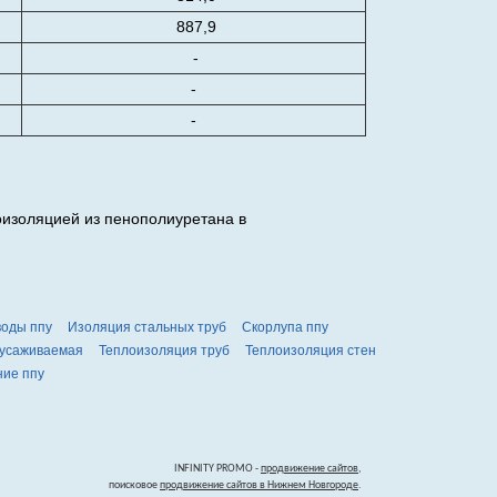
887,9
-
-
-
оизоляцией из пенополиуретана в
воды ппу
Изоляция стальных труб
Скорлупа ппу
усаживаемая
Теплоизоляция труб
Теплоизоляция стен
ние ппу
INFINITY PROMO -
продвижение сайтов
,
поисковое
продвижение сайтов в Нижнем Новгороде
.