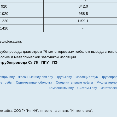
920
842,0
1020
958,5
1220
1159,1
1420
-
пецификации:
рубопровода диаметром 76 мм с торцевым кабелем вывода с тепл
лочке и металлической заглушкой изоляции.
трубопровода Ст 76 - ППУ - ПЭ
ляции ппу
Фасонные изделия ппу
Трубы ппу
Изоляция труб
Трубопро
е трубы
Оцинкованная оболочка
Соединительные муфты
Муфта термо
Компоненты ппу
Системы ппу
Изготовле
ие сайта
, ООО ГК "Ин-НН", интернет-агентство "
Интернетика
".